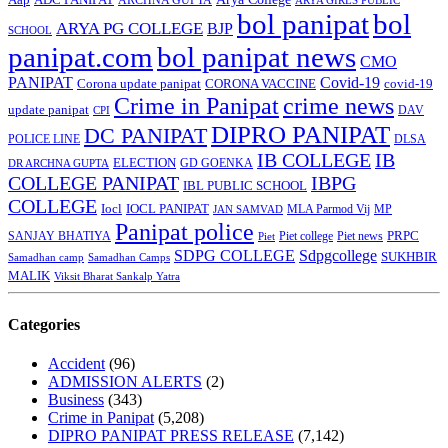
ADC PANIPAT
ARCHNA GUPTA
ARYA GIRLS PUBLIC
bol panipat
bol
ARYA PG COLLEGE
BJP
SCHOOL
panipat.com
bol panipat news
CMO
PANIPAT
Covid-19
Corona update panipat
CORONA VACCINE
covid-19
Crime in Panipat
crime news
update panipat
CPI
DAV
DIPRO PANIPAT
DC PANIPAT
DLSA
POLICE LINE
IB COLLEGE
IB
ELECTION
GD GOENKA
DR ARCHNA GUPTA
COLLEGE PANIPAT
IBPG
IBL PUBLIC SCHOOL
COLLEGE
Iocl
IOCL PANIPAT
MLA Parmod Vij
MP
JAN SAMVAD
Panipat police
SANJAY BHATIYA
Piet college
PRPC
Piet
Piet news
SDPG COLLEGE
Sdpgcollege
SUKHBIR
Samadhan camp
Samadhan Camps
MALIK
Viksit Bharat Sankalp Yatra
Categories
Accident
(96)
ADMISSION ALERTS
(2)
Business
(343)
Crime in Panipat
(5,208)
DIPRO PANIPAT PRESS RELEASE
(7,142)