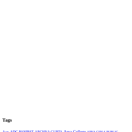
Tags
Arya College
Aap