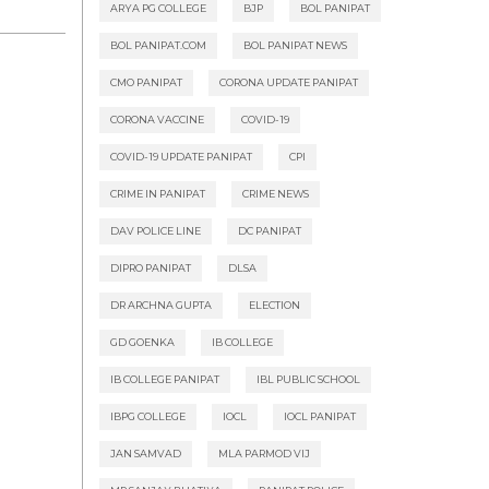
ARYA PG COLLEGE
BJP
BOL PANIPAT
BOL PANIPAT.COM
BOL PANIPAT NEWS
CMO PANIPAT
CORONA UPDATE PANIPAT
CORONA VACCINE
COVID-19
COVID-19 UPDATE PANIPAT
CPI
CRIME IN PANIPAT
CRIME NEWS
DAV POLICE LINE
DC PANIPAT
DIPRO PANIPAT
DLSA
DR ARCHNA GUPTA
ELECTION
GD GOENKA
IB COLLEGE
IB COLLEGE PANIPAT
IBL PUBLIC SCHOOL
IBPG COLLEGE
IOCL
IOCL PANIPAT
JAN SAMVAD
MLA PARMOD VIJ