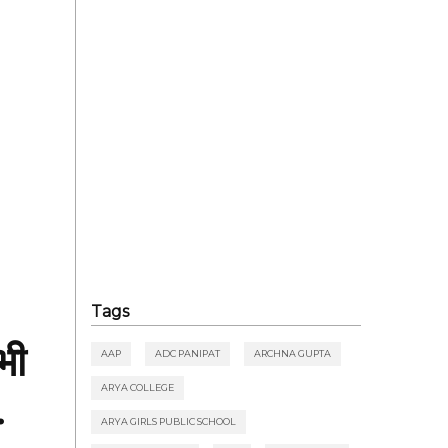
Tags
भी
AAP
ADC PANIPAT
ARCHNA GUPTA
.
ARYA COLLEGE
ARYA GIRLS PUBLIC SCHOOL