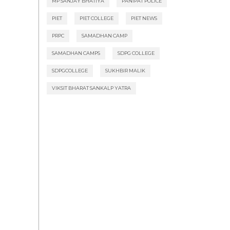
MP SANJAY BHATIYA
PANIPAT POLICE
PIET
PIET COLLEGE
PIET NEWS
PRPC
SAMADHAN CAMP
SAMADHAN CAMPS
SDPG COLLEGE
SDPGCOLLEGE
SUKHBIR MALIK
VIKSIT BHARAT SANKALP YATRA