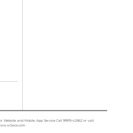
or Website and Mobile, App Service Call
99919-42662
or visit
ww.w3axis.com