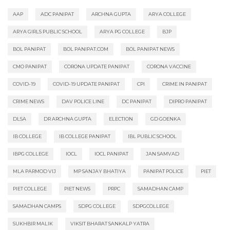
AAP
ADC PANIPAT
ARCHNA GUPTA
ARYA COLLEGE
ARYA GIRLS PUBLIC SCHOOL
ARYA PG COLLEGE
BJP
BOL PANIPAT
BOL PANIPAT.COM
BOL PANIPAT NEWS
CMO PANIPAT
CORONA UPDATE PANIPAT
CORONA VACCINE
COVID-19
COVID-19 UPDATE PANIPAT
CPI
CRIME IN PANIPAT
CRIME NEWS
DAV POLICE LINE
DC PANIPAT
DIPRO PANIPAT
DLSA
DR ARCHNA GUPTA
ELECTION
GD GOENKA
IB COLLEGE
IB COLLEGE PANIPAT
IBL PUBLIC SCHOOL
IBPG COLLEGE
IOCL
IOCL PANIPAT
JAN SAMVAD
MLA PARMOD VIJ
MP SANJAY BHATIYA
PANIPAT POLICE
PIET
PIET COLLEGE
PIET NEWS
PRPC
SAMADHAN CAMP
SAMADHAN CAMPS
SDPG COLLEGE
SDPGCOLLEGE
SUKHBIR MALIK
VIKSIT BHARAT SANKALP YATRA