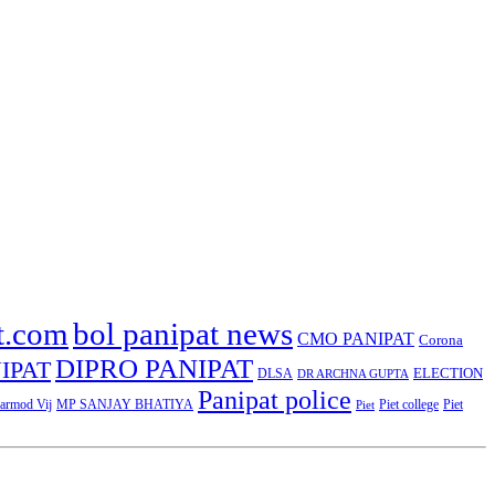
t.com
bol panipat news
CMO PANIPAT
Corona
DIPRO PANIPAT
IPAT
ELECTION
DLSA
DR ARCHNA GUPTA
Panipat police
rmod Vij
MP SANJAY BHATIYA
Piet college
Piet
Piet