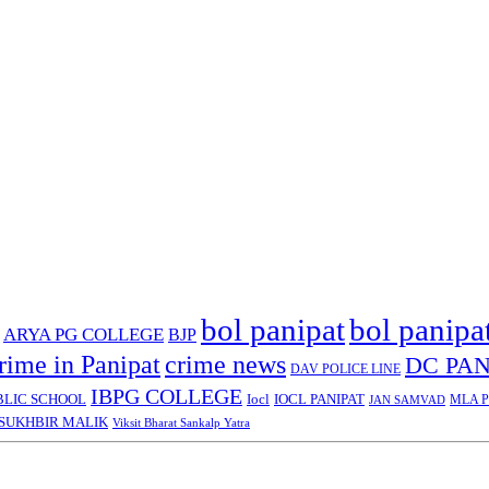
bol panipat
bol panipa
ARYA PG COLLEGE
BJP
rime in Panipat
crime news
DC PAN
DAV POLICE LINE
IBPG COLLEGE
BLIC SCHOOL
Iocl
IOCL PANIPAT
MLA Pa
JAN SAMVAD
SUKHBIR MALIK
Viksit Bharat Sankalp Yatra