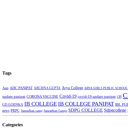
Tags
Arya College
Aap
ADC PANIPAT
ARCHNA GUPTA
ARYA GIRLS PUBLIC SCHOOL
C
Covid-19
update panipat
CORONA VACCINE
covid-19 update panipat
CPI
IB COLLEGE
IB COLLEGE PANIPAT
GD GOENKA
IBL PU
SDPG COLLEGE
Sdpgcollege
PRPC
news
Samadhan camp
Samadhan Camps
Categories