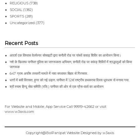
RELIGIOUS
(738)
SOCIAL
(1,182)
SPORTS
(281)
Uncategorized
(377)
Recent Posts
आदर्श एक विश्वास वेलफेयर सोसाइटी द्वारा सनौली रोड पर पांचवें कावड़ शिविर का आयोजन किया।
नशे के खिलाफ पानीपत पुलिस का जागरूकता अभियान, सनौली रोड पर कांवड़ शिविरों में श्रद्धालुओं को किया
जागरूक
647 ग्राम अफीम तस्करी मामले में नशा सप्लायर बिहार से गिरफ्तार.
धागों में बसी विरासत, हुनर को नई उड़ान. पानीपत में 12वां राष्ट्रीय हथकरघा दिवस धूमधाम से मनाया गया.
श्री श्याम हिन्दू सेवा समिति (रजि.) पानीपत की ओर से एक प्रैस-वार्ता का आयोजन
For Website and Mobile, App Service Call
99919-42662
or visit
www.w3axis.com
Copyright@BolPanipat Website Designed by w3axis