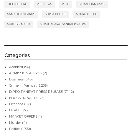
PIET COLLEGE
PIET NEWS
PRPC
SAMADHAN CAMP
SAMADHAN CAMPS
SDPG COLLEGE
SDPGCOLLEGE
SUKHBIR MALIK
VIKSIT BHARAT SANKALP YATRA
Categories
Accident
(96)
ADMISSION ALERTS
(2)
Business
(343)
Crime in Panipat
(5,208)
DIPRO PANIPAT PRESS RELEASE
(7,142)
EDUCATIONAL
(4,175)
Elections
(117)
HEALTH
(723)
MARKET OFFERS
(1)
Murder
(4)
Politics
(1,730)