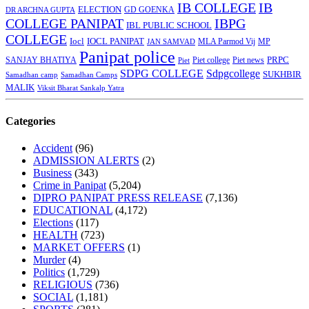
IB COLLEGE
IB
ELECTION
GD GOENKA
DR ARCHNA GUPTA
COLLEGE PANIPAT
IBPG
IBL PUBLIC SCHOOL
COLLEGE
Iocl
IOCL PANIPAT
MLA Parmod Vij
MP
JAN SAMVAD
Panipat police
SANJAY BHATIYA
Piet college
PRPC
Piet
Piet news
SDPG COLLEGE
Sdpgcollege
SUKHBIR
Samadhan camp
Samadhan Camps
MALIK
Viksit Bharat Sankalp Yatra
Categories
Accident
(96)
ADMISSION ALERTS
(2)
Business
(343)
Crime in Panipat
(5,204)
DIPRO PANIPAT PRESS RELEASE
(7,136)
EDUCATIONAL
(4,172)
Elections
(117)
HEALTH
(723)
MARKET OFFERS
(1)
Murder
(4)
Politics
(1,729)
RELIGIOUS
(736)
SOCIAL
(1,181)