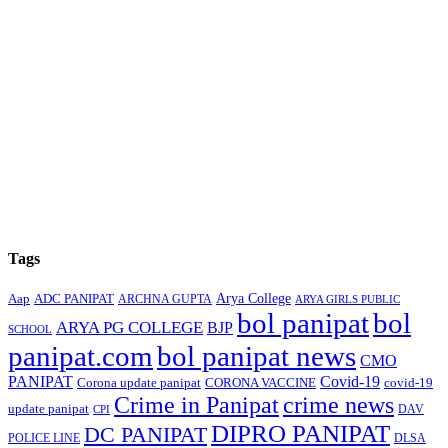
Tags
Arya College
Aap
ADC PANIPAT
ARCHNA GUPTA
ARYA GIRLS PUBLIC
bol panipat
bol
ARYA PG COLLEGE
BJP
SCHOOL
panipat.com
bol panipat news
CMO
PANIPAT
Covid-19
Corona update panipat
CORONA VACCINE
covid-19
Crime in Panipat
crime news
update panipat
CPI
DAV
DIPRO PANIPAT
DC PANIPAT
DLSA
POLICE LINE