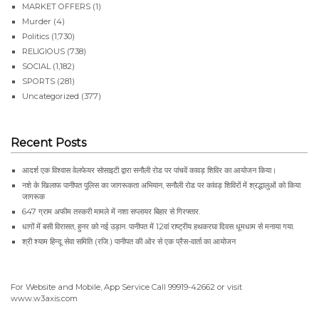
MARKET OFFERS
(1)
Murder
(4)
Politics
(1,730)
RELIGIOUS
(738)
SOCIAL
(1,182)
SPORTS
(281)
Uncategorized
(377)
Recent Posts
आदर्श एक विश्वास वेलफेयर सोसाइटी द्वारा सनौली रोड पर पांचवें कावड़ शिविर का आयोजन किया।
नशे के खिलाफ पानीपत पुलिस का जागरूकता अभियान, सनौली रोड पर कांवड़ शिविरों में श्रद्धालुओं को किया
जागरूक
647 ग्राम अफीम तस्करी मामले में नशा सप्लायर बिहार से गिरफ्तार.
धागों में बसी विरासत, हुनर को नई उड़ान. पानीपत में 12वां राष्ट्रीय हथकरघा दिवस धूमधाम से मनाया गया.
श्री श्याम हिन्दू सेवा समिति (रजि.) पानीपत की ओर से एक प्रैस-वार्ता का आयोजन
For Website and Mobile, App Service Call
99919-42662
or visit
www.w3axis.com