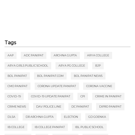
Tags
AAP
ADC PANIPAT
ARCHNA GUPTA
ARYA COLLEGE
ARYA GIRLS PUBLIC SCHOOL
ARYA PG COLLEGE
BJP
BOL PANIPAT
BOL PANIPAT.COM
BOL PANIPAT NEWS
CMO PANIPAT
CORONA UPDATE PANIPAT
CORONA VACCINE
COVID-19
COVID-19 UPDATE PANIPAT
CPI
CRIME IN PANIPAT
CRIME NEWS
DAV POLICE LINE
DC PANIPAT
DIPRO PANIPAT
DLSA
DR ARCHNA GUPTA
ELECTION
GD GOENKA
IB COLLEGE
IB COLLEGE PANIPAT
IBL PUBLIC SCHOOL