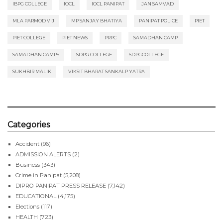
IBPG COLLEGE
IOCL
IOCL PANIPAT
JAN SAMVAD
MLA PARMOD VIJ
MP SANJAY BHATIYA
PANIPAT POLICE
PIET
PIET COLLEGE
PIET NEWS
PRPC
SAMADHAN CAMP
SAMADHAN CAMPS
SDPG COLLEGE
SDPGCOLLEGE
SUKHBIR MALIK
VIKSIT BHARAT SANKALP YATRA
Categories
Accident
(96)
ADMISSION ALERTS
(2)
Business
(343)
Crime in Panipat
(5,208)
DIPRO PANIPAT PRESS RELEASE
(7,142)
EDUCATIONAL
(4,175)
Elections
(117)
HEALTH
(723)