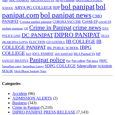
Arya College
Aap
ADC PANIPAT
ARCHNA GUPTA
ARYA GIRLS PUBLIC
bol panipat
bol
ARYA PG COLLEGE
BJP
SCHOOL
panipat.com
bol panipat news
CMO
PANIPAT
Covid-19
Corona update panipat
CORONA VACCINE
covid-19
Crime in Panipat
crime news
update panipat
CPI
DAV
DIPRO PANIPAT
DC PANIPAT
DLSA
POLICE LINE
IB COLLEGE
IB
ELECTION
GD GOENKA
DR ARCHNA GUPTA
COLLEGE PANIPAT
IBPG
IBL PUBLIC SCHOOL
COLLEGE
Iocl
IOCL PANIPAT
MLA Parmod Vij
MP
JAN SAMVAD
Panipat police
SANJAY BHATIYA
Piet college
PRPC
Piet
Piet news
SDPG COLLEGE
Sdpgcollege
SUKHBIR
Samadhan camp
Samadhan Camps
MALIK
Viksit Bharat Sankalp Yatra
Categories
Accident
(96)
ADMISSION ALERTS
(2)
Business
(343)
Crime in Panipat
(5,210)
DIPRO PANIPAT PRESS RELEASE
(7,143)