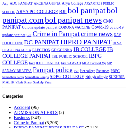
Arya College
Aap
ADC PANIPAT
ARCHNA GUPTA
ARYA GIRLS PUBLIC
bol panipat
bol
ARYA PG COLLEGE
BJP
SCHOOL
panipat.com
bol panipat news
CMO
PANIPAT
Covid-19
Corona update panipat
CORONA VACCINE
covid-19
Crime in Panipat
crime news
update panipat
CPI
DAV
DIPRO PANIPAT
DC PANIPAT
DLSA
POLICE LINE
IB COLLEGE
IB
ELECTION
GD GOENKA
DR ARCHNA GUPTA
COLLEGE PANIPAT
IBPG
IBL PUBLIC SCHOOL
COLLEGE
Iocl
IOCL PANIPAT
MLA Parmod Vij
MP
JAN SAMVAD
Panipat police
SANJAY BHATIYA
Piet college
PRPC
Piet
Piet news
SDPG COLLEGE
Sdpgcollege
SUKHBIR
Samadhan camp
Samadhan Camps
MALIK
Viksit Bharat Sankalp Yatra
Categories
Accident
(96)
ADMISSION ALERTS
(2)
Business
(343)
Crime in Panipat
(5,206)
DIPRO PANIPAT PRESS RELEASE
(7,142)