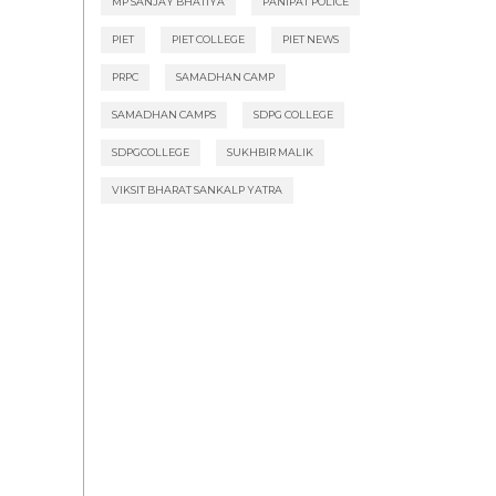
MP SANJAY BHATIYA
PANIPAT POLICE
PIET
PIET COLLEGE
PIET NEWS
PRPC
SAMADHAN CAMP
SAMADHAN CAMPS
SDPG COLLEGE
SDPGCOLLEGE
SUKHBIR MALIK
VIKSIT BHARAT SANKALP YATRA