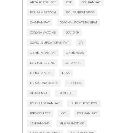
ARYA PG COLLEGE
BJP
BOL PANIPAT
BOL PANIPAT.COM
BOL PANIPAT NEWS
CMO PANIPAT
CORONA UPDATE PANIPAT
CORONA VACCINE
COVID-19
COVID-19 UPDATE PANIPAT
CPI
CRIME IN PANIPAT
CRIME NEWS
DAV POLICE LINE
DC PANIPAT
DIPRO PANIPAT
DLSA
DR ARCHNA GUPTA
ELECTION
GD GOENKA
IB COLLEGE
IB COLLEGE PANIPAT
IBL PUBLIC SCHOOL
IBPG COLLEGE
IOCL
IOCL PANIPAT
JAN SAMVAD
MLA PARMOD VIJ