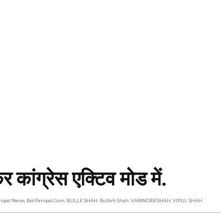
कर कांग्रेस एक्टिव मोड में.
nipat News
,
Bol Panipat.com
,
BULLE SHAH
,
Bulleh Shah
,
VARINDER SHAH
,
VIPUL SHAH