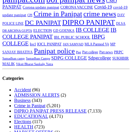
CMO
PANIPAT
Covid-19
Corona update panipat
CORONA VACCINE
covid-19
Crime in Panipat
crime news
update panipat
CPI
DAV
DIPRO PANIPAT
DC PANIPAT
DLSA
POLICE LINE
IB COLLEGE
IB
ELECTION
GD GOENKA
DR ARCHNA GUPTA
COLLEGE PANIPAT
IBPG
IBL PUBLIC SCHOOL
COLLEGE
Iocl
IOCL PANIPAT
MLA Parmod Vij
MP
JAN SAMVAD
Panipat police
SANJAY BHATIYA
Piet college
PRPC
Piet
Piet news
SDPG COLLEGE
Sdpgcollege
SUKHBIR
Samadhan camp
Samadhan Camps
MALIK
Viksit Bharat Sankalp Yatra
Categories
Accident
(96)
ADMISSION ALERTS
(2)
Business
(343)
Crime in Panipat
(5,201)
DIPRO PANIPAT PRESS RELEASE
(7,133)
EDUCATIONAL
(4,171)
Elections
(117)
HEALTH
(723)