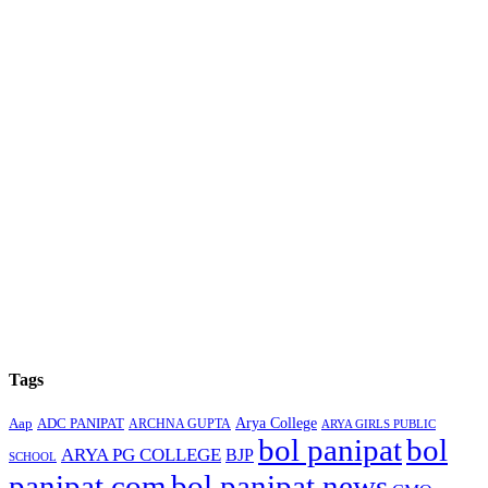
Tags
Arya College
Aap
ADC PANIPAT
ARCHNA GUPTA
ARYA GIRLS PUBLIC
bol panipat
bol
ARYA PG COLLEGE
BJP
SCHOOL
panipat.com
bol panipat news