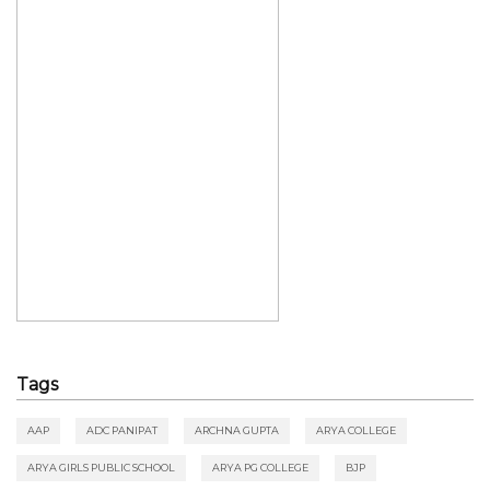
Tags
AAP
ADC PANIPAT
ARCHNA GUPTA
ARYA COLLEGE
ARYA GIRLS PUBLIC SCHOOL
ARYA PG COLLEGE
BJP