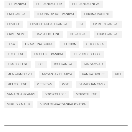
BOL PANIPAT
BOL PANIPAT.COM
BOL PANIPAT NEWS
CMO PANIPAT
CORONA UPDATE PANIPAT
CORONA VACCINE
COVID-19
COVID-19 UPDATE PANIPAT
CPI
CRIME IN PANIPAT
CRIME NEWS
DAV POLICE LINE
DC PANIPAT
DIPRO PANIPAT
DLSA
DR ARCHNA GUPTA
ELECTION
GD GOENKA
IB COLLEGE
IB COLLEGE PANIPAT
IBL PUBLIC SCHOOL
IBPG COLLEGE
IOCL
IOCL PANIPAT
JAN SAMVAD
MLA PARMOD VIJ
MP SANJAY BHATIYA
PANIPAT POLICE
PIET
PIET COLLEGE
PIET NEWS
PRPC
SAMADHAN CAMP
SAMADHAN CAMPS
SDPG COLLEGE
SDPGCOLLEGE
SUKHBIR MALIK
VIKSIT BHARAT SANKALP YATRA