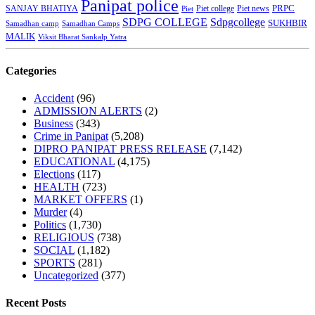
Panipat police
SANJAY BHATIYA
Piet college
PRPC
Piet
Piet news
SDPG COLLEGE
Sdpgcollege
SUKHBIR
Samadhan camp
Samadhan Camps
MALIK
Viksit Bharat Sankalp Yatra
Categories
Accident
(96)
ADMISSION ALERTS
(2)
Business
(343)
Crime in Panipat
(5,208)
DIPRO PANIPAT PRESS RELEASE
(7,142)
EDUCATIONAL
(4,175)
Elections
(117)
HEALTH
(723)
MARKET OFFERS
(1)
Murder
(4)
Politics
(1,730)
RELIGIOUS
(738)
SOCIAL
(1,182)
SPORTS
(281)
Uncategorized
(377)
Recent Posts