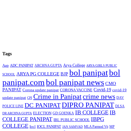
Tags
Arya College
Aap
ADC PANIPAT
ARCHNA GUPTA
ARYA GIRLS PUBLIC
bol panipat
bol
ARYA PG COLLEGE
BJP
SCHOOL
panipat.com
bol panipat news
CMO
PANIPAT
Covid-19
Corona update panipat
CORONA VACCINE
covid-19
Crime in Panipat
crime news
update panipat
CPI
DAV
DIPRO PANIPAT
DC PANIPAT
DLSA
POLICE LINE
IB COLLEGE
IB
ELECTION
GD GOENKA
DR ARCHNA GUPTA
COLLEGE PANIPAT
IBPG
IBL PUBLIC SCHOOL
COLLEGE
Iocl
IOCL PANIPAT
MLA Parmod Vij
MP
JAN SAMVAD