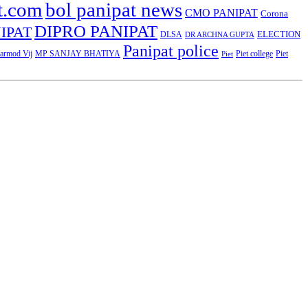
t.com
bol panipat news
CMO PANIPAT
Corona
DIPRO PANIPAT
IPAT
ELECTION
DLSA
DR ARCHNA GUPTA
Panipat police
rmod Vij
MP SANJAY BHATIYA
Piet college
Piet
Piet