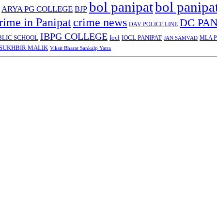
bol panipat
bol panipa
ARYA PG COLLEGE
BJP
rime in Panipat
crime news
DC PAN
DAV POLICE LINE
IBPG COLLEGE
BLIC SCHOOL
Iocl
IOCL PANIPAT
MLA Pa
JAN SAMVAD
SUKHBIR MALIK
Viksit Bharat Sankalp Yatra