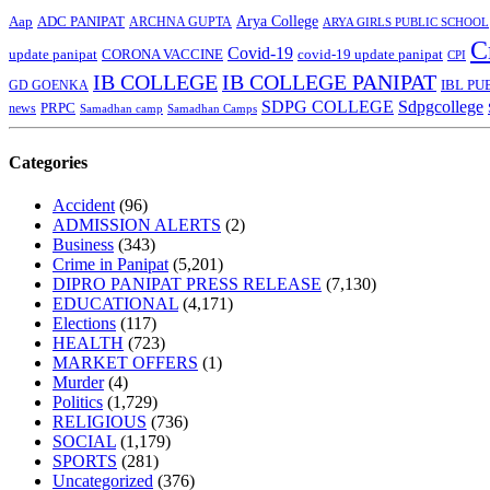
Arya College
Aap
ADC PANIPAT
ARCHNA GUPTA
ARYA GIRLS PUBLIC SCHOOL
C
Covid-19
update panipat
CORONA VACCINE
covid-19 update panipat
CPI
IB COLLEGE
IB COLLEGE PANIPAT
GD GOENKA
IBL PU
SDPG COLLEGE
Sdpgcollege
PRPC
news
Samadhan camp
Samadhan Camps
Categories
Accident
(96)
ADMISSION ALERTS
(2)
Business
(343)
Crime in Panipat
(5,201)
DIPRO PANIPAT PRESS RELEASE
(7,130)
EDUCATIONAL
(4,171)
Elections
(117)
HEALTH
(723)
MARKET OFFERS
(1)
Murder
(4)
Politics
(1,729)
RELIGIOUS
(736)
SOCIAL
(1,179)
SPORTS
(281)
Uncategorized
(376)