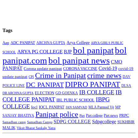
Tags
Arya College
Aap
ADC PANIPAT
ARCHNA GUPTA
ARYA GIRLS PUBLIC
bol panipat
bol
ARYA PG COLLEGE
BJP
SCHOOL
panipat.com
bol panipat news
CMO
PANIPAT
Covid-19
Corona update panipat
CORONA VACCINE
covid-19
Crime in Panipat
crime news
update panipat
CPI
DAV
DIPRO PANIPAT
DC PANIPAT
DLSA
POLICE LINE
IB COLLEGE
IB
ELECTION
GD GOENKA
DR ARCHNA GUPTA
COLLEGE PANIPAT
IBPG
IBL PUBLIC SCHOOL
COLLEGE
Iocl
IOCL PANIPAT
MLA Parmod Vij
MP
JAN SAMVAD
Panipat police
SANJAY BHATIYA
Piet college
PRPC
Piet
Piet news
SDPG COLLEGE
Sdpgcollege
SUKHBIR
Samadhan camp
Samadhan Camps
MALIK
Viksit Bharat Sankalp Yatra