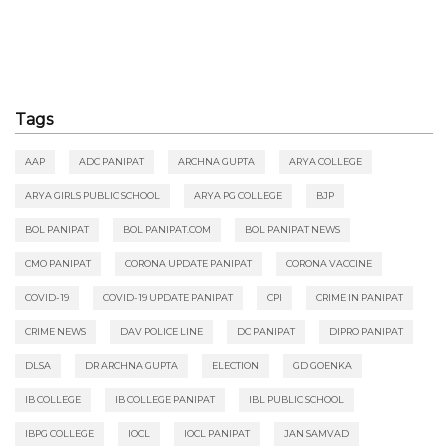
Tags
AAP
ADC PANIPAT
ARCHNA GUPTA
ARYA COLLEGE
ARYA GIRLS PUBLIC SCHOOL
ARYA PG COLLEGE
BJP
BOL PANIPAT
BOL PANIPAT.COM
BOL PANIPAT NEWS
CMO PANIPAT
CORONA UPDATE PANIPAT
CORONA VACCINE
COVID-19
COVID-19 UPDATE PANIPAT
CPI
CRIME IN PANIPAT
CRIME NEWS
DAV POLICE LINE
DC PANIPAT
DIPRO PANIPAT
DLSA
DR ARCHNA GUPTA
ELECTION
GD GOENKA
IB COLLEGE
IB COLLEGE PANIPAT
IBL PUBLIC SCHOOL
IBPG COLLEGE
IOCL
IOCL PANIPAT
JAN SAMVAD