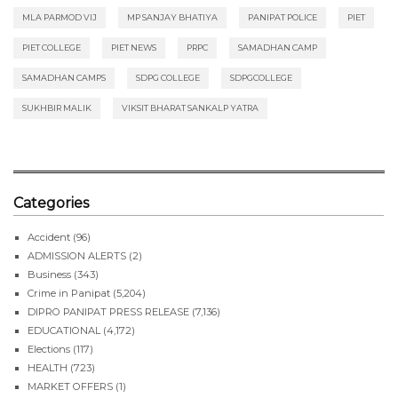
MLA PARMOD VIJ
MP SANJAY BHATIYA
PANIPAT POLICE
PIET
PIET COLLEGE
PIET NEWS
PRPC
SAMADHAN CAMP
SAMADHAN CAMPS
SDPG COLLEGE
SDPGCOLLEGE
SUKHBIR MALIK
VIKSIT BHARAT SANKALP YATRA
Categories
Accident
(96)
ADMISSION ALERTS
(2)
Business
(343)
Crime in Panipat
(5,204)
DIPRO PANIPAT PRESS RELEASE
(7,136)
EDUCATIONAL
(4,172)
Elections
(117)
HEALTH
(723)
MARKET OFFERS
(1)