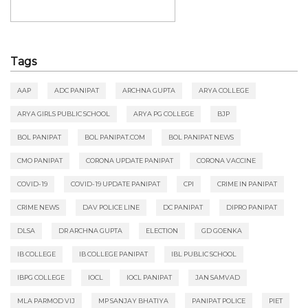
Tags
AAP
ADC PANIPAT
ARCHNA GUPTA
ARYA COLLEGE
ARYA GIRLS PUBLIC SCHOOL
ARYA PG COLLEGE
BJP
BOL PANIPAT
BOL PANIPAT.COM
BOL PANIPAT NEWS
CMO PANIPAT
CORONA UPDATE PANIPAT
CORONA VACCINE
COVID-19
COVID-19 UPDATE PANIPAT
CPI
CRIME IN PANIPAT
CRIME NEWS
DAV POLICE LINE
DC PANIPAT
DIPRO PANIPAT
DLSA
DR ARCHNA GUPTA
ELECTION
GD GOENKA
IB COLLEGE
IB COLLEGE PANIPAT
IBL PUBLIC SCHOOL
IBPG COLLEGE
IOCL
IOCL PANIPAT
JAN SAMVAD
MLA PARMOD VIJ
MP SANJAY BHATIYA
PANIPAT POLICE
PIET