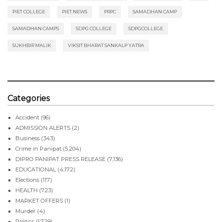
PIET COLLEGE
PIET NEWS
PRPC
SAMADHAN CAMP
SAMADHAN CAMPS
SDPG COLLEGE
SDPGCOLLEGE
SUKHBIR MALIK
VIKSIT BHARAT SANKALP YATRA
Categories
Accident
(96)
ADMISSION ALERTS
(2)
Business
(343)
Crime in Panipat
(5,204)
DIPRO PANIPAT PRESS RELEASE
(7,136)
EDUCATIONAL
(4,172)
Elections
(117)
HEALTH
(723)
MARKET OFFERS
(1)
Murder
(4)
Politics
(1,729)