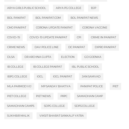
ARYA GIRLS PUBLIC SCHOOL
ARYA PG COLLEGE
BJP
BOL PANIPAT
BOL PANIPAT.COM
BOL PANIPAT NEWS
CMO PANIPAT
CORONA UPDATE PANIPAT
CORONA VACCINE
COVID-19
COVID-19 UPDATE PANIPAT
CPI
CRIME IN PANIPAT
CRIME NEWS
DAV POLICE LINE
DC PANIPAT
DIPRO PANIPAT
DLSA
DR ARCHNA GUPTA
ELECTION
GD GOENKA
IB COLLEGE
IB COLLEGE PANIPAT
IBL PUBLIC SCHOOL
IBPG COLLEGE
IOCL
IOCL PANIPAT
JAN SAMVAD
MLA PARMOD VIJ
MP SANJAY BHATIYA
PANIPAT POLICE
PIET
PIET COLLEGE
PIET NEWS
PRPC
SAMADHAN CAMP
SAMADHAN CAMPS
SDPG COLLEGE
SDPGCOLLEGE
SUKHBIR MALIK
VIKSIT BHARAT SANKALP YATRA