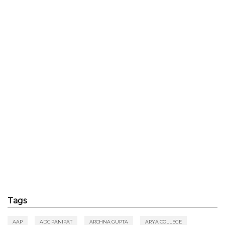
Tags
AAP
ADC PANIPAT
ARCHNA GUPTA
ARYA COLLEGE