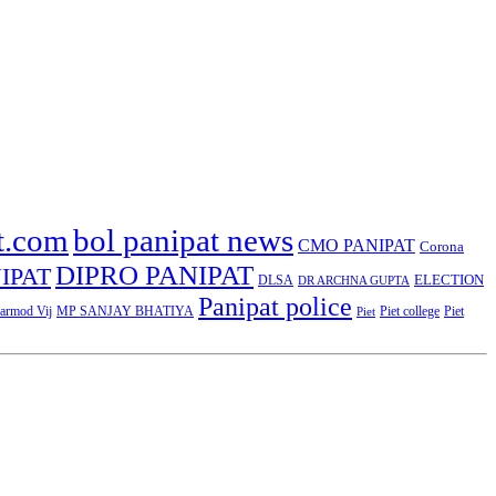
t.com
bol panipat news
CMO PANIPAT
Corona
DIPRO PANIPAT
IPAT
ELECTION
DLSA
DR ARCHNA GUPTA
Panipat police
rmod Vij
MP SANJAY BHATIYA
Piet college
Piet
Piet