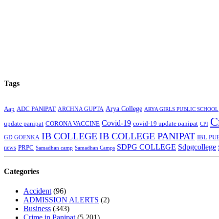
Tags
Arya College
Aap
ADC PANIPAT
ARCHNA GUPTA
ARYA GIRLS PUBLIC SCHOOL
C
Covid-19
update panipat
CORONA VACCINE
covid-19 update panipat
CPI
IB COLLEGE
IB COLLEGE PANIPAT
GD GOENKA
IBL PU
SDPG COLLEGE
Sdpgcollege
PRPC
news
Samadhan camp
Samadhan Camps
Categories
Accident
(96)
ADMISSION ALERTS
(2)
Business
(343)
Crime in Panipat
(5,201)