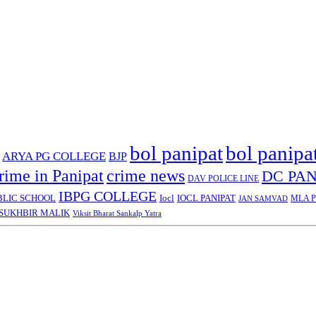
bol panipat
bol panipa
ARYA PG COLLEGE
BJP
rime in Panipat
crime news
DC PAN
DAV POLICE LINE
IBPG COLLEGE
BLIC SCHOOL
Iocl
IOCL PANIPAT
MLA Pa
JAN SAMVAD
SUKHBIR MALIK
Viksit Bharat Sankalp Yatra