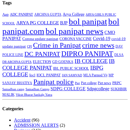
Tags
Arya College
Aap
ADC PANIPAT
ARCHNA GUPTA
ARYA GIRLS PUBLIC
bol panipat
bol
ARYA PG COLLEGE
BJP
SCHOOL
panipat.com
bol panipat news
CMO
PANIPAT
Covid-19
Corona update panipat
CORONA VACCINE
covid-19
Crime in Panipat
crime news
update panipat
CPI
DAV
DIPRO PANIPAT
DC PANIPAT
DLSA
POLICE LINE
IB COLLEGE
IB
ELECTION
GD GOENKA
DR ARCHNA GUPTA
COLLEGE PANIPAT
IBPG
IBL PUBLIC SCHOOL
COLLEGE
Iocl
IOCL PANIPAT
MLA Parmod Vij
MP
JAN SAMVAD
Panipat police
SANJAY BHATIYA
Piet college
PRPC
Piet
Piet news
SDPG COLLEGE
Sdpgcollege
SUKHBIR
Samadhan camp
Samadhan Camps
MALIK
Viksit Bharat Sankalp Yatra
Categories
Accident
(96)
ADMISSION ALERTS
(2)