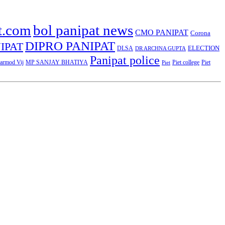
t.com
bol panipat news
CMO PANIPAT
Corona
DIPRO PANIPAT
IPAT
ELECTION
DLSA
DR ARCHNA GUPTA
Panipat police
rmod Vij
MP SANJAY BHATIYA
Piet college
Piet
Piet