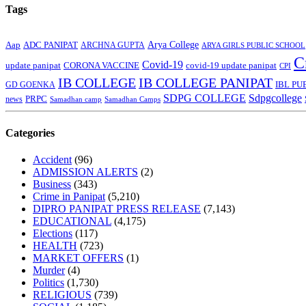
Tags
Arya College
Aap
ADC PANIPAT
ARCHNA GUPTA
ARYA GIRLS PUBLIC SCHOOL
C
Covid-19
update panipat
CORONA VACCINE
covid-19 update panipat
CPI
IB COLLEGE
IB COLLEGE PANIPAT
GD GOENKA
IBL PU
SDPG COLLEGE
Sdpgcollege
PRPC
news
Samadhan camp
Samadhan Camps
Categories
Accident
(96)
ADMISSION ALERTS
(2)
Business
(343)
Crime in Panipat
(5,210)
DIPRO PANIPAT PRESS RELEASE
(7,143)
EDUCATIONAL
(4,175)
Elections
(117)
HEALTH
(723)
MARKET OFFERS
(1)
Murder
(4)
Politics
(1,730)
RELIGIOUS
(739)