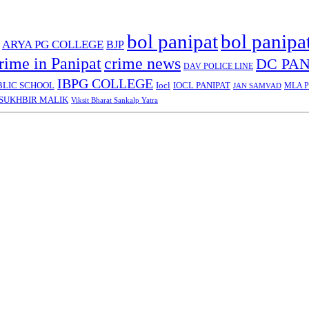
bol panipat
bol panipa
ARYA PG COLLEGE
BJP
rime in Panipat
crime news
DC PAN
DAV POLICE LINE
IBPG COLLEGE
BLIC SCHOOL
Iocl
IOCL PANIPAT
MLA Pa
JAN SAMVAD
SUKHBIR MALIK
Viksit Bharat Sankalp Yatra