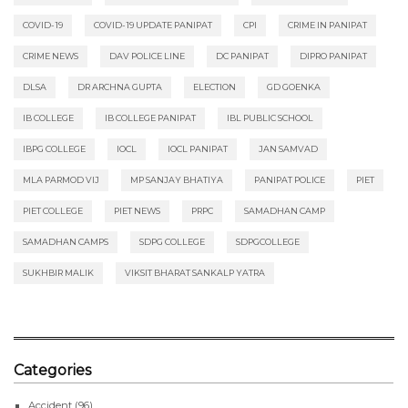
COVID-19
COVID-19 UPDATE PANIPAT
CPI
CRIME IN PANIPAT
CRIME NEWS
DAV POLICE LINE
DC PANIPAT
DIPRO PANIPAT
DLSA
DR ARCHNA GUPTA
ELECTION
GD GOENKA
IB COLLEGE
IB COLLEGE PANIPAT
IBL PUBLIC SCHOOL
IBPG COLLEGE
IOCL
IOCL PANIPAT
JAN SAMVAD
MLA PARMOD VIJ
MP SANJAY BHATIYA
PANIPAT POLICE
PIET
PIET COLLEGE
PIET NEWS
PRPC
SAMADHAN CAMP
SAMADHAN CAMPS
SDPG COLLEGE
SDPGCOLLEGE
SUKHBIR MALIK
VIKSIT BHARAT SANKALP YATRA
Categories
Accident
(96)