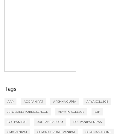
Tags
AAP
ADC PANIPAT
ARCHNA GUPTA
ARYA COLLEGE
ARYA GIRLS PUBLIC SCHOOL
ARYA PG COLLEGE
BJP
BOL PANIPAT
BOL PANIPAT.COM
BOL PANIPAT NEWS
CMO PANIPAT
CORONA UPDATE PANIPAT
CORONA VACCINE