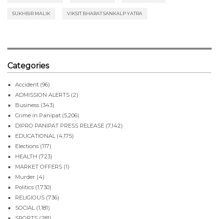
SUKHBIR MALIK
VIKSIT BHARAT SANKALP YATRA
Categories
Accident
(96)
ADMISSION ALERTS
(2)
Business
(343)
Crime in Panipat
(5,206)
DIPRO PANIPAT PRESS RELEASE
(7,142)
EDUCATIONAL
(4,175)
Elections
(117)
HEALTH
(723)
MARKET OFFERS
(1)
Murder
(4)
Politics
(1,730)
RELIGIOUS
(736)
SOCIAL
(1,181)
SPORTS
(281)