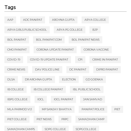
Tags
AAP
ADC PANIPAT
ARCHNA GUPTA
ARYA COLLEGE
ARYA GIRLS PUBLIC SCHOOL
ARYA PG COLLEGE
BJP
BOL PANIPAT
BOL PANIPAT.COM
BOL PANIPAT NEWS
CMO PANIPAT
CORONA UPDATE PANIPAT
CORONA VACCINE
COVID-19
COVID-19 UPDATE PANIPAT
CPI
CRIME IN PANIPAT
CRIME NEWS
DAV POLICE LINE
DC PANIPAT
DIPRO PANIPAT
DLSA
DR ARCHNA GUPTA
ELECTION
GD GOENKA
IB COLLEGE
IB COLLEGE PANIPAT
IBL PUBLIC SCHOOL
IBPG COLLEGE
IOCL
IOCL PANIPAT
JAN SAMVAD
MLA PARMOD VIJ
MP SANJAY BHATIYA
PANIPAT POLICE
PIET
PIET COLLEGE
PIET NEWS
PRPC
SAMADHAN CAMP
SAMADHAN CAMPS
SDPG COLLEGE
SDPGCOLLEGE