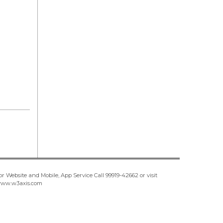
or Website and Mobile, App Service Call
99919-42662
or visit
ww.w3axis.com