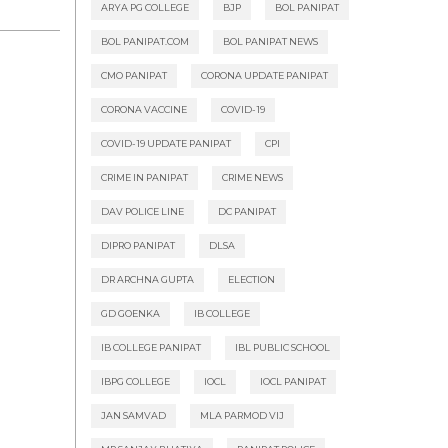
ARYA PG COLLEGE
BJP
BOL PANIPAT
BOL PANIPAT.COM
BOL PANIPAT NEWS
CMO PANIPAT
CORONA UPDATE PANIPAT
CORONA VACCINE
COVID-19
COVID-19 UPDATE PANIPAT
CPI
CRIME IN PANIPAT
CRIME NEWS
DAV POLICE LINE
DC PANIPAT
DIPRO PANIPAT
DLSA
DR ARCHNA GUPTA
ELECTION
GD GOENKA
IB COLLEGE
IB COLLEGE PANIPAT
IBL PUBLIC SCHOOL
IBPG COLLEGE
IOCL
IOCL PANIPAT
JAN SAMVAD
MLA PARMOD VIJ