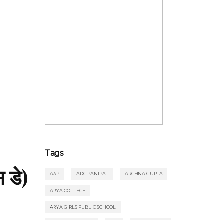
Tags
स डे)
AAP
ADC PANIPAT
ARCHNA GUPTA
ARYA COLLEGE
ARYA GIRLS PUBLIC SCHOOL