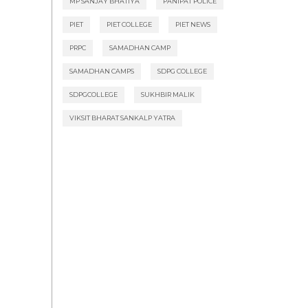
MP SANJAY BHATIYA
PANIPAT POLICE
PIET
PIET COLLEGE
PIET NEWS
PRPC
SAMADHAN CAMP
SAMADHAN CAMPS
SDPG COLLEGE
SDPGCOLLEGE
SUKHBIR MALIK
VIKSIT BHARAT SANKALP YATRA