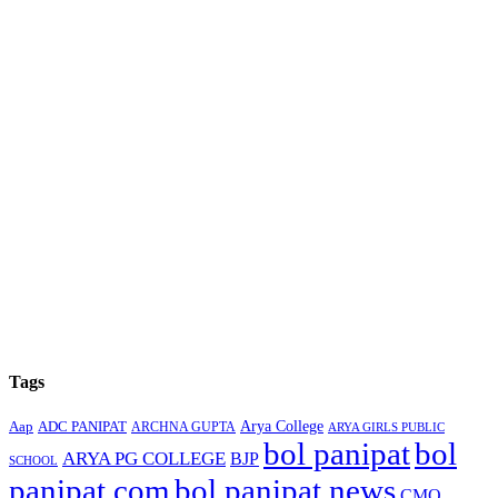
Tags
Arya College
Aap
ADC PANIPAT
ARCHNA GUPTA
ARYA GIRLS PUBLIC
bol panipat
bol
ARYA PG COLLEGE
BJP
SCHOOL
panipat.com
bol panipat news
CMO