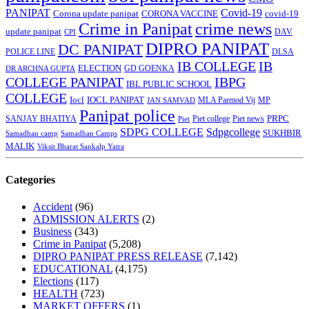
PANIPAT
Covid-19
Corona update panipat
CORONA VACCINE
covid-19
Crime in Panipat
crime news
update panipat
CPI
DAV
DIPRO PANIPAT
DC PANIPAT
DLSA
POLICE LINE
IB COLLEGE
IB
ELECTION
GD GOENKA
DR ARCHNA GUPTA
COLLEGE PANIPAT
IBPG
IBL PUBLIC SCHOOL
COLLEGE
Iocl
IOCL PANIPAT
MLA Parmod Vij
MP
JAN SAMVAD
Panipat police
SANJAY BHATIYA
Piet college
PRPC
Piet
Piet news
SDPG COLLEGE
Sdpgcollege
SUKHBIR
Samadhan camp
Samadhan Camps
MALIK
Viksit Bharat Sankalp Yatra
Categories
Accident
(96)
ADMISSION ALERTS
(2)
Business
(343)
Crime in Panipat
(5,208)
DIPRO PANIPAT PRESS RELEASE
(7,142)
EDUCATIONAL
(4,175)
Elections
(117)
HEALTH
(723)
MARKET OFFERS
(1)