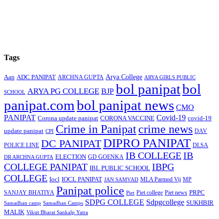
Tags
Arya College
Aap
ADC PANIPAT
ARCHNA GUPTA
ARYA GIRLS PUBLIC
bol panipat
bol
ARYA PG COLLEGE
BJP
SCHOOL
panipat.com
bol panipat news
CMO
PANIPAT
Covid-19
Corona update panipat
CORONA VACCINE
covid-19
Crime in Panipat
crime news
update panipat
CPI
DAV
DIPRO PANIPAT
DC PANIPAT
DLSA
POLICE LINE
IB COLLEGE
IB
ELECTION
GD GOENKA
DR ARCHNA GUPTA
COLLEGE PANIPAT
IBPG
IBL PUBLIC SCHOOL
COLLEGE
Iocl
IOCL PANIPAT
MLA Parmod Vij
MP
JAN SAMVAD
Panipat police
SANJAY BHATIYA
Piet college
PRPC
Piet
Piet news
SDPG COLLEGE
Sdpgcollege
SUKHBIR
Samadhan camp
Samadhan Camps
MALIK
Viksit Bharat Sankalp Yatra