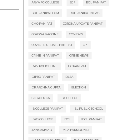
ARYA PG COLLEGE
BJP
BOL PANIPAT
BOL PANIPAT.COM
BOL PANIPAT NEWS
CMO PANIPAT
CORONA UPDATE PANIPAT
CORONA VACCINE
COVID-19
COVID-19 UPDATE PANIPAT
CPI
CRIME IN PANIPAT
CRIME NEWS
DAV POLICE LINE
DC PANIPAT
DIPRO PANIPAT
DLSA
DR ARCHNA GUPTA
ELECTION
GD GOENKA
IB COLLEGE
IB COLLEGE PANIPAT
IBL PUBLIC SCHOOL
IBPG COLLEGE
IOCL
IOCL PANIPAT
JAN SAMVAD
MLA PARMOD VIJ