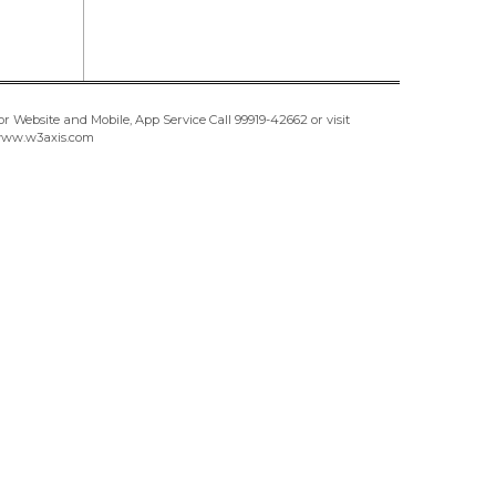
or Website and Mobile, App Service Call
99919-42662
or visit
ww.w3axis.com