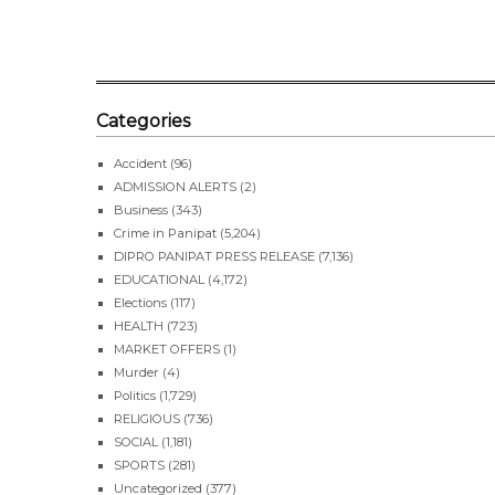
Categories
Accident
(96)
ADMISSION ALERTS
(2)
Business
(343)
Crime in Panipat
(5,204)
DIPRO PANIPAT PRESS RELEASE
(7,136)
EDUCATIONAL
(4,172)
Elections
(117)
HEALTH
(723)
MARKET OFFERS
(1)
Murder
(4)
Politics
(1,729)
RELIGIOUS
(736)
SOCIAL
(1,181)
SPORTS
(281)
Uncategorized
(377)