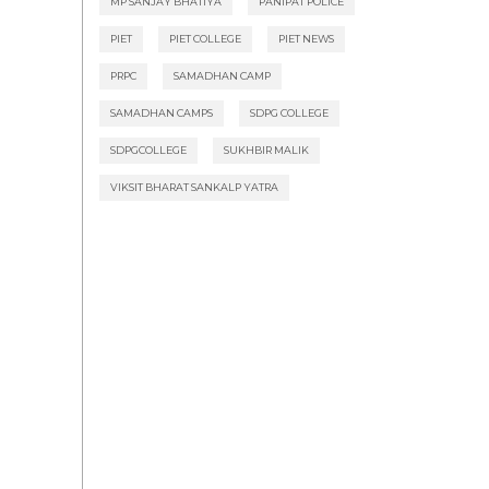
MP SANJAY BHATIYA
PANIPAT POLICE
PIET
PIET COLLEGE
PIET NEWS
PRPC
SAMADHAN CAMP
SAMADHAN CAMPS
SDPG COLLEGE
SDPGCOLLEGE
SUKHBIR MALIK
VIKSIT BHARAT SANKALP YATRA