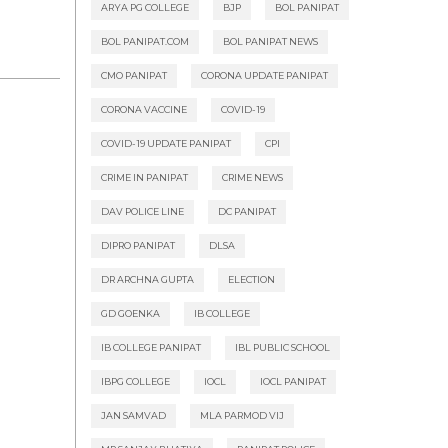
ARYA PG COLLEGE
BJP
BOL PANIPAT
BOL PANIPAT.COM
BOL PANIPAT NEWS
CMO PANIPAT
CORONA UPDATE PANIPAT
CORONA VACCINE
COVID-19
COVID-19 UPDATE PANIPAT
CPI
CRIME IN PANIPAT
CRIME NEWS
DAV POLICE LINE
DC PANIPAT
DIPRO PANIPAT
DLSA
DR ARCHNA GUPTA
ELECTION
GD GOENKA
IB COLLEGE
IB COLLEGE PANIPAT
IBL PUBLIC SCHOOL
IBPG COLLEGE
IOCL
IOCL PANIPAT
JAN SAMVAD
MLA PARMOD VIJ