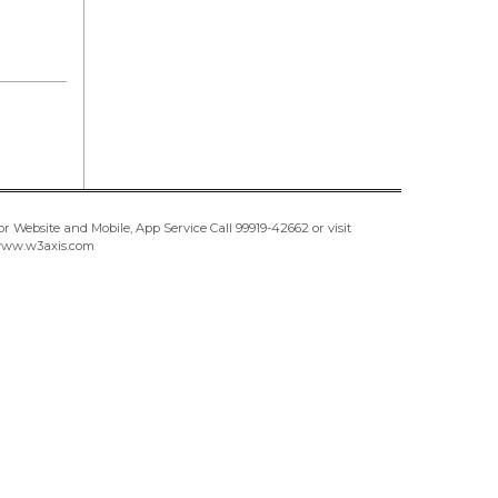
or Website and Mobile, App Service Call
99919-42662
or visit
ww.w3axis.com