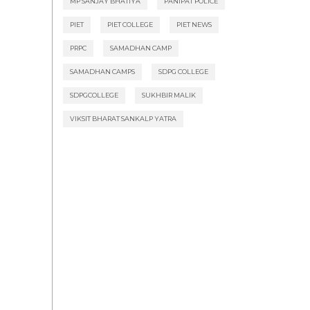
MP SANJAY BHATIYA
PANIPAT POLICE
PIET
PIET COLLEGE
PIET NEWS
PRPC
SAMADHAN CAMP
SAMADHAN CAMPS
SDPG COLLEGE
SDPGCOLLEGE
SUKHBIR MALIK
VIKSIT BHARAT SANKALP YATRA