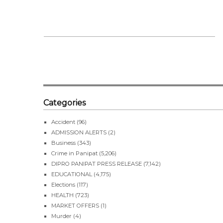
Categories
Accident
(96)
ADMISSION ALERTS
(2)
Business
(343)
Crime in Panipat
(5,206)
DIPRO PANIPAT PRESS RELEASE
(7,142)
EDUCATIONAL
(4,175)
Elections
(117)
HEALTH
(723)
MARKET OFFERS
(1)
Murder
(4)