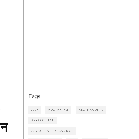
Tags
AAP
ADC PANIPAT
ARCHNA GUPTA
ान
ARYA COLLEGE
ARYA GIRLS PUBLIC SCHOOL