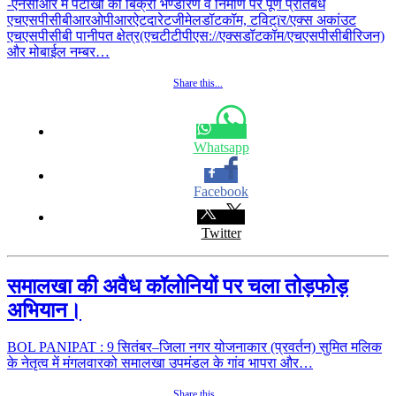
-एनसीआर में पटाखों की बिक्री भण्डारण व निर्माण पर पूर्ण प्रतिबंध
एचएसपीसीबीआरओपीआरऐटदारेटजीमेलडॉटकॉम, टविट्ïर/एक्स अकांउट
एचएसपीसीबी पानीपत क्षेत्र(एचटीटीपीएस://एक्सडॉटकॉम/एचएसपीसीबीरिजन)
और मोबाईल नम्बर…
Share this...
Whatsapp
Facebook
Twitter
समालखा की अवैध कॉलोनियों पर चला तोड़फोड़
अभियान।
BOL PANIPAT : 9 सितंबर–जिला नगर योजनाकार (प्रवर्तन) सुमित मलिक
के नेतृत्व में मंगलवारको समालखा उपमंडल के गांव भापरा और…
Share this...