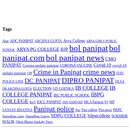
Tags
Arya College
Aap
ADC PANIPAT
ARCHNA GUPTA
ARYA GIRLS PUBLIC
bol panipat
bol
ARYA PG COLLEGE
BJP
SCHOOL
panipat.com
bol panipat news
CMO
PANIPAT
Covid-19
Corona update panipat
CORONA VACCINE
covid-19
Crime in Panipat
crime news
update panipat
CPI
DAV
DIPRO PANIPAT
DC PANIPAT
DLSA
POLICE LINE
IB COLLEGE
IB
ELECTION
GD GOENKA
DR ARCHNA GUPTA
COLLEGE PANIPAT
IBPG
IBL PUBLIC SCHOOL
COLLEGE
Iocl
IOCL PANIPAT
MLA Parmod Vij
MP
JAN SAMVAD
Panipat police
SANJAY BHATIYA
Piet college
PRPC
Piet
Piet news
SDPG COLLEGE
Sdpgcollege
SUKHBIR
Samadhan camp
Samadhan Camps
MALIK
Viksit Bharat Sankalp Yatra