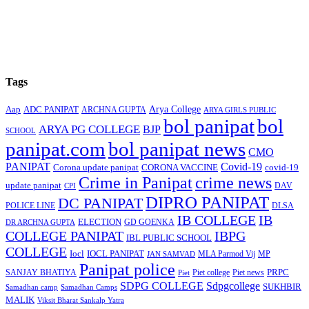
Tags
Arya College
Aap
ADC PANIPAT
ARCHNA GUPTA
ARYA GIRLS PUBLIC
bol panipat
bol
ARYA PG COLLEGE
BJP
SCHOOL
panipat.com
bol panipat news
CMO
PANIPAT
Covid-19
Corona update panipat
CORONA VACCINE
covid-19
Crime in Panipat
crime news
update panipat
CPI
DAV
DIPRO PANIPAT
DC PANIPAT
DLSA
POLICE LINE
IB COLLEGE
IB
ELECTION
GD GOENKA
DR ARCHNA GUPTA
COLLEGE PANIPAT
IBPG
IBL PUBLIC SCHOOL
COLLEGE
Iocl
IOCL PANIPAT
MLA Parmod Vij
MP
JAN SAMVAD
Panipat police
SANJAY BHATIYA
Piet college
PRPC
Piet
Piet news
SDPG COLLEGE
Sdpgcollege
SUKHBIR
Samadhan camp
Samadhan Camps
MALIK
Viksit Bharat Sankalp Yatra