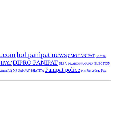
t.com
bol panipat news
CMO PANIPAT
Corona
DIPRO PANIPAT
IPAT
ELECTION
DLSA
DR ARCHNA GUPTA
Panipat police
rmod Vij
MP SANJAY BHATIYA
Piet college
Piet
Piet