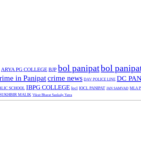
bol panipat
bol panipa
ARYA PG COLLEGE
BJP
rime in Panipat
crime news
DC PAN
DAV POLICE LINE
IBPG COLLEGE
BLIC SCHOOL
Iocl
IOCL PANIPAT
MLA Pa
JAN SAMVAD
SUKHBIR MALIK
Viksit Bharat Sankalp Yatra