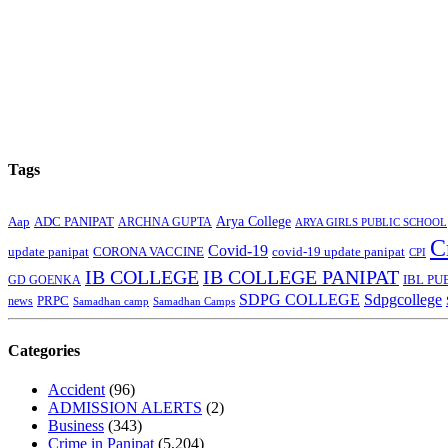
Tags
Arya College
Aap
ADC PANIPAT
ARCHNA GUPTA
ARYA GIRLS PUBLIC SCHOOL
C
Covid-19
update panipat
CORONA VACCINE
covid-19 update panipat
CPI
IB COLLEGE
IB COLLEGE PANIPAT
GD GOENKA
IBL PU
SDPG COLLEGE
Sdpgcollege
PRPC
news
Samadhan camp
Samadhan Camps
Categories
Accident
(96)
ADMISSION ALERTS
(2)
Business
(343)
Crime in Panipat
(5,204)