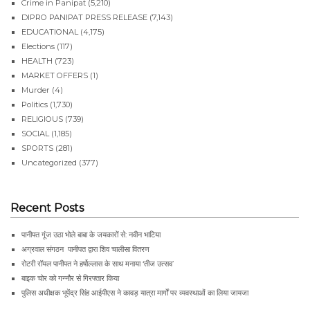
Crime in Panipat
(5,210)
DIPRO PANIPAT PRESS RELEASE
(7,143)
EDUCATIONAL
(4,175)
Elections
(117)
HEALTH
(723)
MARKET OFFERS
(1)
Murder
(4)
Politics
(1,730)
RELIGIOUS
(739)
SOCIAL
(1,185)
SPORTS
(281)
Uncategorized
(377)
Recent Posts
पानीपत गूंज उठा भोले बाबा के जयकारों से: नवीन भाटिया
अग्रवाल संगठन पानीपत द्वारा शिव चालीसा वितरण
रोटरी रॉयल पानीपत ने हर्षोल्लास के साथ मनाया ‘तीज उत्सव’
बाइक चोर को गन्नौर से गिरफ्तार किया
पुलिस अधीक्षक भूपेंद्र सिंह आईपीएस ने कावड़ यात्रा मार्गों पर व्यवस्थाओं का लिया जायजा