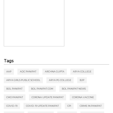
Tags
AAP
ADC PANIPAT
ARCHNA GUPTA
ARYA COLLEGE
ARYA GIRLS PUBLIC SCHOOL
ARYA PG COLLEGE
BJP
BOL PANIPAT
BOL PANIPAT.COM
BOL PANIPAT NEWS
CMO PANIPAT
CORONA UPDATE PANIPAT
CORONA VACCINE
COVID-19
COVID-19 UPDATE PANIPAT
CPI
CRIME IN PANIPAT