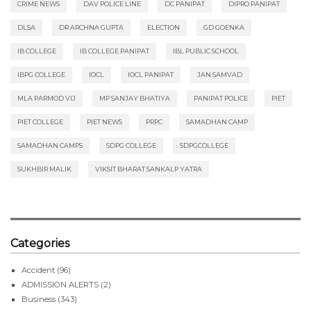
CRIME NEWS
DAV POLICE LINE
DC PANIPAT
DIPRO PANIPAT
DLSA
DR ARCHNA GUPTA
ELECTION
GD GOENKA
IB COLLEGE
IB COLLEGE PANIPAT
IBL PUBLIC SCHOOL
IBPG COLLEGE
IOCL
IOCL PANIPAT
JAN SAMVAD
MLA PARMOD VIJ
MP SANJAY BHATIYA
PANIPAT POLICE
PIET
PIET COLLEGE
PIET NEWS
PRPC
SAMADHAN CAMP
SAMADHAN CAMPS
SDPG COLLEGE
SDPGCOLLEGE
SUKHBIR MALIK
VIKSIT BHARAT SANKALP YATRA
Categories
Accident
(96)
ADMISSION ALERTS
(2)
Business
(343)