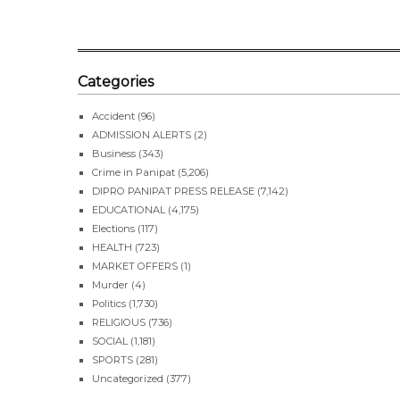
Categories
Accident
(96)
ADMISSION ALERTS
(2)
Business
(343)
Crime in Panipat
(5,206)
DIPRO PANIPAT PRESS RELEASE
(7,142)
EDUCATIONAL
(4,175)
Elections
(117)
HEALTH
(723)
MARKET OFFERS
(1)
Murder
(4)
Politics
(1,730)
RELIGIOUS
(736)
SOCIAL
(1,181)
SPORTS
(281)
Uncategorized
(377)