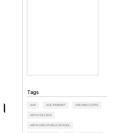
Tags
डा।
AAP
ADC PANIPAT
ARCHNA GUPTA
ARYA COLLEGE
ARYA GIRLS PUBLIC SCHOOL