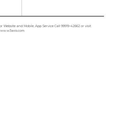
or Website and Mobile, App Service Call
99919-42662
or visit
ww.w3axis.com