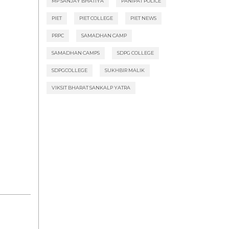
MP SANJAY BHATIYA
PANIPAT POLICE
PIET
PIET COLLEGE
PIET NEWS
PRPC
SAMADHAN CAMP
SAMADHAN CAMPS
SDPG COLLEGE
SDPGCOLLEGE
SUKHBIR MALIK
VIKSIT BHARAT SANKALP YATRA