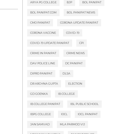
ARYA PG COLLEGE
BJP
BOL PANIPAT
BOL PANIPAT.COM
BOL PANIPAT NEWS
CMO PANIPAT
CORONA UPDATE PANIPAT
CORONA VACCINE
COVID-19
COVID-19 UPDATE PANIPAT
CPI
CRIME IN PANIPAT
CRIME NEWS
DAV POLICE LINE
DC PANIPAT
DIPRO PANIPAT
DLSA
DR ARCHNA GUPTA
ELECTION
GD GOENKA
IB COLLEGE
IB COLLEGE PANIPAT
IBL PUBLIC SCHOOL
IBPG COLLEGE
IOCL
IOCL PANIPAT
JAN SAMVAD
MLA PARMOD VIJ