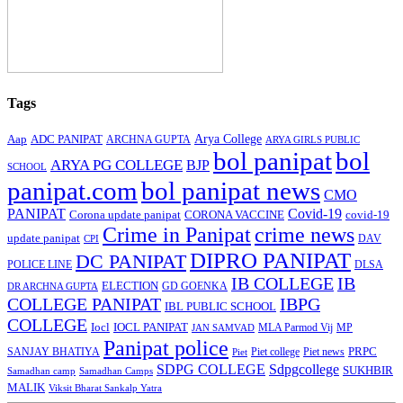
Tags
Arya College
Aap
ADC PANIPAT
ARCHNA GUPTA
ARYA GIRLS PUBLIC
bol panipat
bol
ARYA PG COLLEGE
BJP
SCHOOL
panipat.com
bol panipat news
CMO
PANIPAT
Covid-19
Corona update panipat
CORONA VACCINE
covid-19
Crime in Panipat
crime news
update panipat
CPI
DAV
DIPRO PANIPAT
DC PANIPAT
DLSA
POLICE LINE
IB COLLEGE
IB
ELECTION
GD GOENKA
DR ARCHNA GUPTA
COLLEGE PANIPAT
IBPG
IBL PUBLIC SCHOOL
COLLEGE
Iocl
IOCL PANIPAT
MLA Parmod Vij
MP
JAN SAMVAD
Panipat police
SANJAY BHATIYA
Piet college
PRPC
Piet
Piet news
SDPG COLLEGE
Sdpgcollege
SUKHBIR
Samadhan camp
Samadhan Camps
MALIK
Viksit Bharat Sankalp Yatra