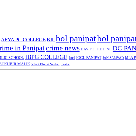
bol panipat
bol panipa
ARYA PG COLLEGE
BJP
rime in Panipat
crime news
DC PAN
DAV POLICE LINE
IBPG COLLEGE
BLIC SCHOOL
Iocl
IOCL PANIPAT
MLA Pa
JAN SAMVAD
SUKHBIR MALIK
Viksit Bharat Sankalp Yatra