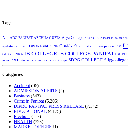
Tags
Arya College
Aap
ADC PANIPAT
ARCHNA GUPTA
ARYA GIRLS PUBLIC SCHOOL
C
Covid-19
update panipat
CORONA VACCINE
covid-19 update panipat
CPI
IB COLLEGE
IB COLLEGE PANIPAT
GD GOENKA
IBL PU
SDPG COLLEGE
Sdpgcollege
PRPC
news
Samadhan camp
Samadhan Camps
Categories
Accident
(96)
ADMISSION ALERTS
(2)
Business
(343)
Crime in Panipat
(5,206)
DIPRO PANIPAT PRESS RELEASE
(7,142)
EDUCATIONAL
(4,175)
Elections
(117)
HEALTH
(723)
MARKET OFFERS
(1)