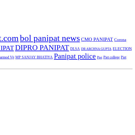
t.com
bol panipat news
CMO PANIPAT
Corona
DIPRO PANIPAT
IPAT
ELECTION
DLSA
DR ARCHNA GUPTA
Panipat police
rmod Vij
MP SANJAY BHATIYA
Piet college
Piet
Piet