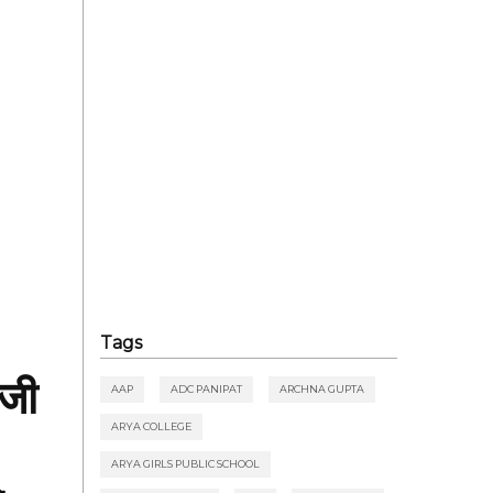
Tags
ीजी
AAP
ADC PANIPAT
ARCHNA GUPTA
ARYA COLLEGE
ARYA GIRLS PUBLIC SCHOOL