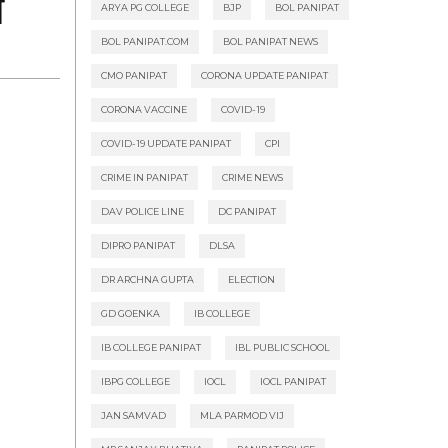
े
ARYA PG COLLEGE
BJP
BOL PANIPAT
BOL PANIPAT.COM
BOL PANIPAT NEWS
CMO PANIPAT
CORONA UPDATE PANIPAT
CORONA VACCINE
COVID-19
COVID-19 UPDATE PANIPAT
CPI
CRIME IN PANIPAT
CRIME NEWS
DAV POLICE LINE
DC PANIPAT
DIPRO PANIPAT
DLSA
DR ARCHNA GUPTA
ELECTION
GD GOENKA
IB COLLEGE
IB COLLEGE PANIPAT
IBL PUBLIC SCHOOL
IBPG COLLEGE
IOCL
IOCL PANIPAT
JAN SAMVAD
MLA PARMOD VIJ