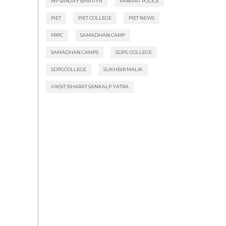
MP SANJAY BHATIYA
PANIPAT POLICE
PIET
PIET COLLEGE
PIET NEWS
PRPC
SAMADHAN CAMP
SAMADHAN CAMPS
SDPG COLLEGE
SDPGCOLLEGE
SUKHBIR MALIK
VIKSIT BHARAT SANKALP YATRA