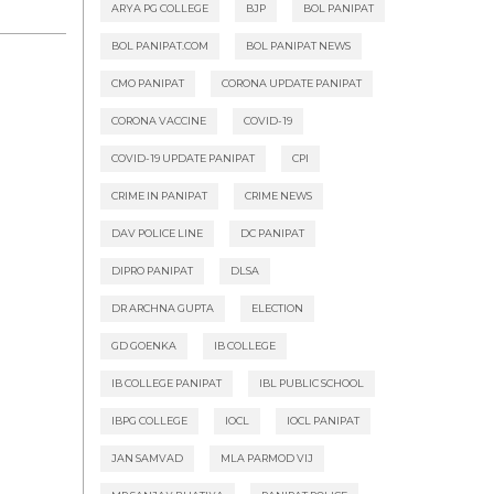
ARYA PG COLLEGE
BJP
BOL PANIPAT
BOL PANIPAT.COM
BOL PANIPAT NEWS
CMO PANIPAT
CORONA UPDATE PANIPAT
CORONA VACCINE
COVID-19
COVID-19 UPDATE PANIPAT
CPI
CRIME IN PANIPAT
CRIME NEWS
DAV POLICE LINE
DC PANIPAT
DIPRO PANIPAT
DLSA
DR ARCHNA GUPTA
ELECTION
GD GOENKA
IB COLLEGE
IB COLLEGE PANIPAT
IBL PUBLIC SCHOOL
IBPG COLLEGE
IOCL
IOCL PANIPAT
JAN SAMVAD
MLA PARMOD VIJ