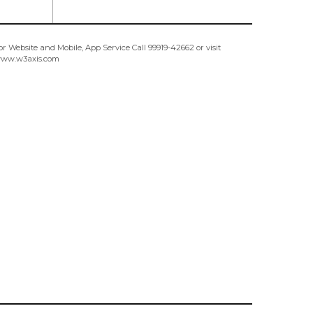
or Website and Mobile, App Service Call
99919-42662
or visit
ww.w3axis.com