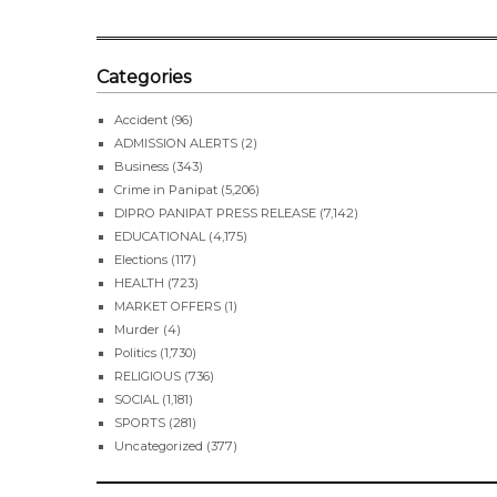
Categories
Accident
(96)
ADMISSION ALERTS
(2)
Business
(343)
Crime in Panipat
(5,206)
DIPRO PANIPAT PRESS RELEASE
(7,142)
EDUCATIONAL
(4,175)
Elections
(117)
HEALTH
(723)
MARKET OFFERS
(1)
Murder
(4)
Politics
(1,730)
RELIGIOUS
(736)
SOCIAL
(1,181)
SPORTS
(281)
Uncategorized
(377)