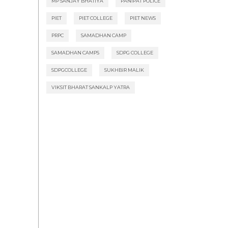
MP SANJAY BHATIYA
PANIPAT POLICE
PIET
PIET COLLEGE
PIET NEWS
PRPC
SAMADHAN CAMP
SAMADHAN CAMPS
SDPG COLLEGE
SDPGCOLLEGE
SUKHBIR MALIK
VIKSIT BHARAT SANKALP YATRA