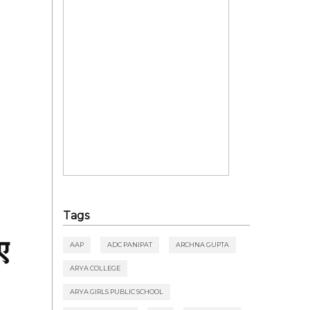
Tags
ए
AAP
ADC PANIPAT
ARCHNA GUPTA
ARYA COLLEGE
ARYA GIRLS PUBLIC SCHOOL